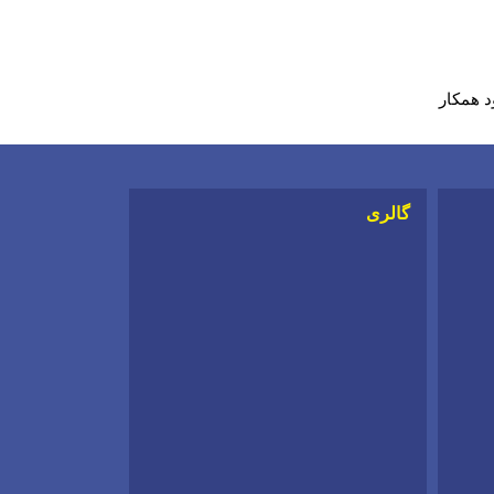
د همکار
گالری